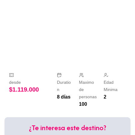
desde
Duratio
Maximo
Edad
$
1.119.000
n
de
Minima
8 días
personas
2
100
¿Te interesa este destino?