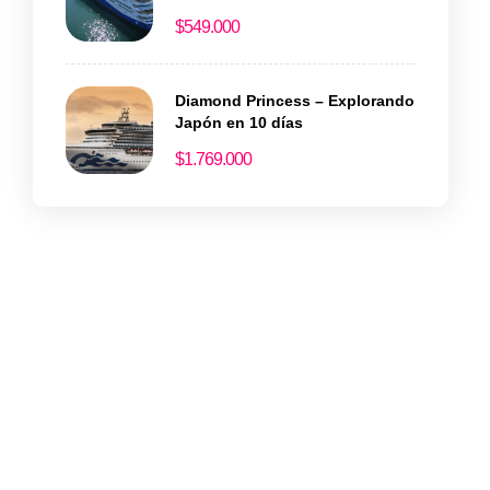
magia en el Egeo
$
549.000
Diamond Princess – Explorando
Japón en 10 días
$
1.769.000