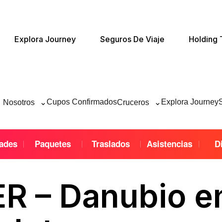
Explora Journey
Seguros De Viaje
Holding 
⌄
⌄
Cupos Confirmados
Explora Journey
Nosotros
Cruceros
dades
Paquetes
Traslados
Asistencias
D
R – Danubio e