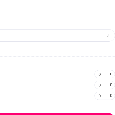
0
0
0