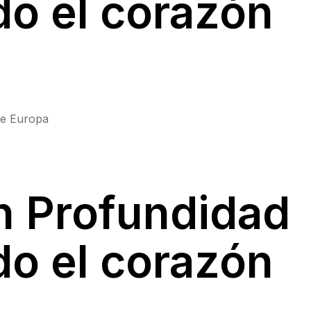
do el corazón
de Europa
n Profundidad
do el corazón