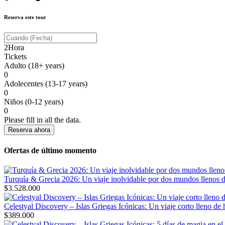
Reserva este tour
2
Hora
Tickets
Adulto (18+ years)
0
Adolecentes (13-17 years)
0
Niños (0-12 years)
0
Please fill in all the data.
Reserva ahora
Ofertas de último momento
Turquía & Grecia 2026: Un viaje inolvidable por dos mundos llenos d
$
3.528.000
Celestyal Discovery – Islas Griegas Icónicas: Un viaje corto lleno de 
$
389.000