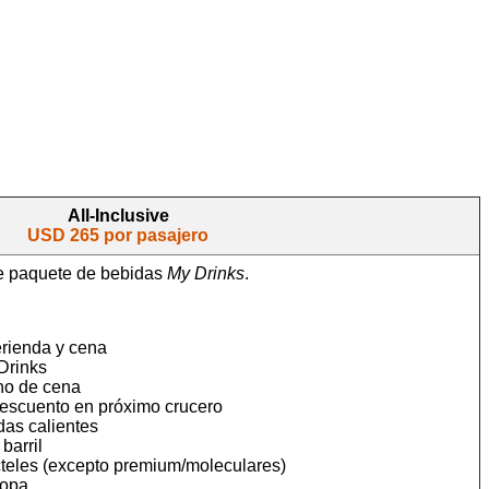
All-Inclusive
USD 265 por pasajero
e paquete de bebidas
My Drinks
.
rienda y cena
Drinks
rno de cena
escuento en próximo crucero
das calientes
barril
cteles (excepto premium/moleculares)
copa