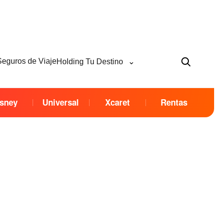
⌄
Seguros de Viaje
Holding Tu Destino
sney
Universal
Xcaret
Rentas