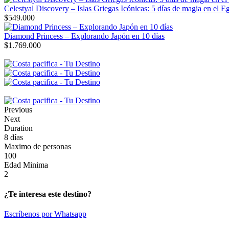
Celestyal Discovery – Islas Griegas Icónicas: 5 días de magia en el E
$
549.000
Diamond Princess – Explorando Japón en 10 días
$
1.769.000
Previous
Next
Duration
8 días
Maximo de personas
100
Edad Minima
2
¿Te interesa este destino?
Escríbenos por Whatsapp