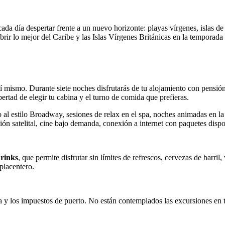
 día despertar frente a un nuevo horizonte: playas vírgenes, islas de 
rir lo mejor del Caribe y las Islas Vírgenes Británicas en la temporad
í mismo. Durante siete noches disfrutarás de tu alojamiento con pensi
bertad de elegir tu cabina y el turno de comida que prefieras.
ro al estilo Broadway, sesiones de relax en el spa, noches animadas en la
sión satelital, cine bajo demanda, conexión a internet con paquetes disp
rinks
, que permite disfrutar sin límites de refrescos, cervezas de barril
placentero.
a y los impuestos de puerto. No están contemplados las excursiones en tie