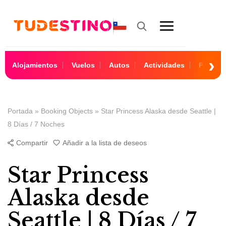
Alojamientos
Vuelos
Autos
Actividades
Paquet
Portada
»
Booking Objects
»
Star Princess Alaska desde Seattle |
8 Días / 7 Noches
Compartir
Añadir a la lista de deseos
Star Princess
Alaska desde
Seattle | 8 Días / 7