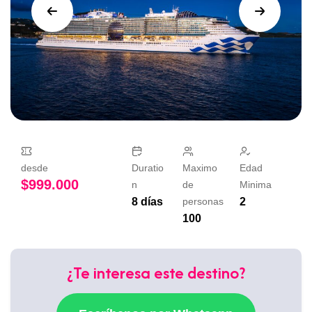
desde
Duratio
Maximo
Edad
$
999.000
n
de
Minima
8 días
personas
2
100
¿Te interesa este destino?