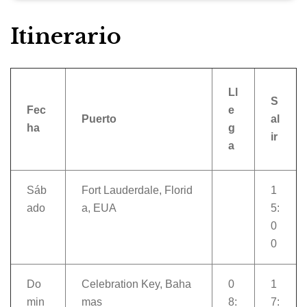
Itinerario
Ll
S
Fec
e
Puerto
al
ha
g
ir
a
Sáb
Fort Lauderdale, Florid
1
ado
a, EUA
5:
0
0
Do
Celebration Key, Baha
0
1
min
mas
8:
7: