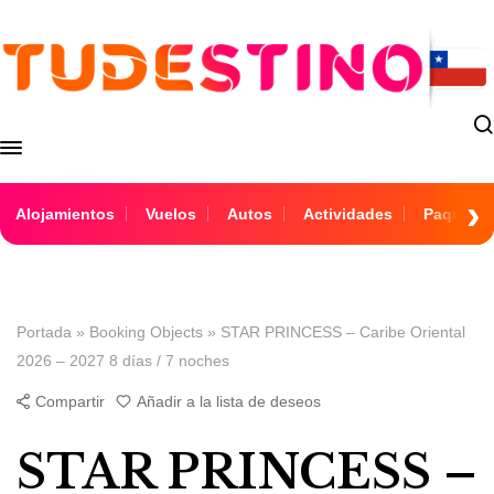
Alojamientos
Vuelos
Autos
Actividades
Paquetes
Portada
»
Booking Objects
»
STAR PRINCESS – Caribe Oriental
2026 – 2027 8 días / 7 noches
Compartir
Añadir a la lista de deseos
STAR PRINCESS –