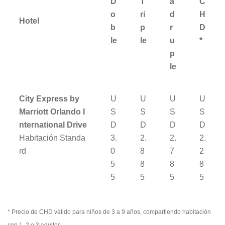
D
T
á
C
o
ri
d
H
Hotel
b
p
r
D
le
le
u
*
p
le
City Express by
U
U
U
U
Marriott Orlando I
S
S
S
S
nternational Drive
D
D
D
D
Habitación Standa
3.
2.
2.
2.
rd
0
8
7
2
5
8
8
8
5
5
5
5
* Precio de CHD válido para niños de 3 a 9 años, compartiendo habitación
con 1, 2 o 3 adultos.