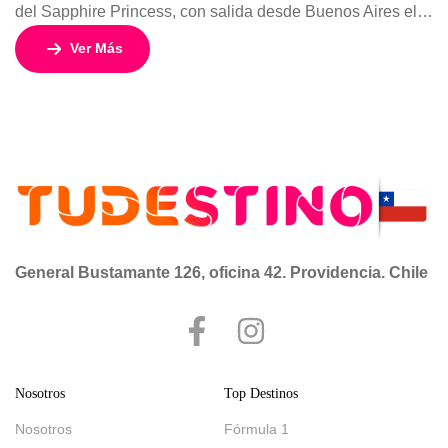
del Sapphire Princess, con salida desde Buenos Aires el 8
de enero de 2026. Este crucero de 18 días y 17 noches
Ver Más
está diseñado para quienes buscan una aventura
inolvidable entre glaciares, icebergs y fauna exótica, sin
renunciar al confort y la elegancia de Princess Cruises.
Con […]
General Bustamante 126, oficina 42. Providencia. Chile
Nosotros
Top Destinos
Nosotros
Fórmula 1