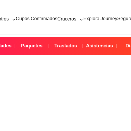
⌄
⌄
Cupos Confirmados
Explora Journey
Seguro
otros
Cruceros
dades
Paquetes
Traslados
Asistencias
Di
Manaos