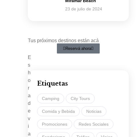
Miramar Beach
23 de julio de 2024
Tus próximos destinos están acá
Reservá ahora
E
s
h
o
Etiquetas
r
a
Camping
City Tours
d
e
Comida y Bebida
Noticias
v
Promociones
Redes Sociales
i
a