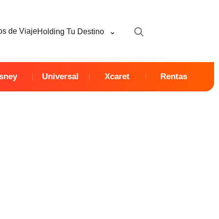
⌄
s de Viaje
Holding Tu Destino
sney
Universal
Xcaret
Rentas