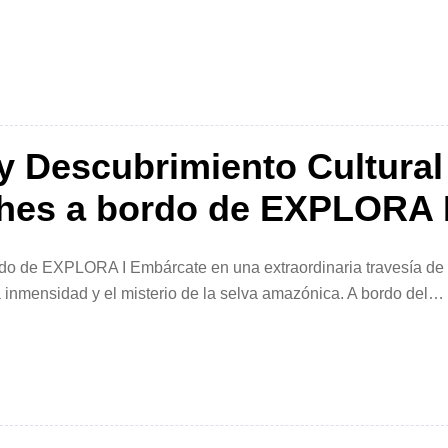
Portada
»
Sudamérica
»
Brasil
»
Manaos
y Descubrimiento Cultural
hes a bordo de EXPLORA 
do de EXPLORA I Embárcate en una extraordinaria travesía de
 inmensidad y el misterio de la selva amazónica. A bordo del
e cada destino revela […]