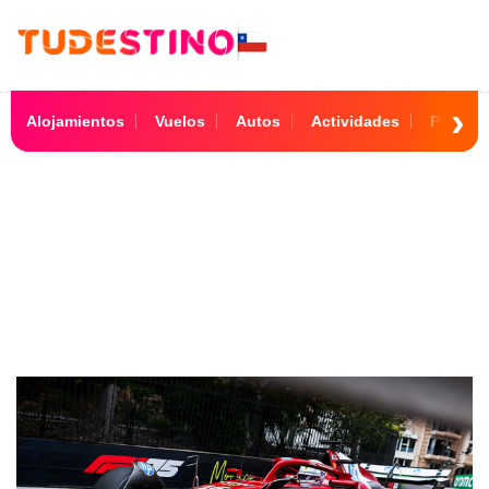
Alojamientos
Vuelos
Autos
Actividades
Paquet
Mónaco