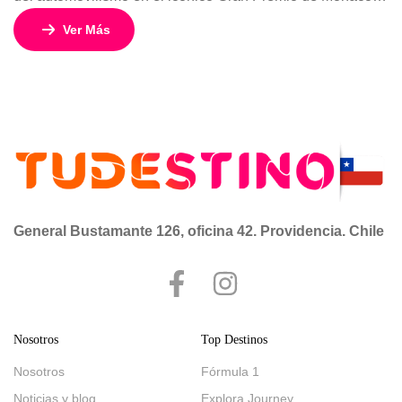
de Fórmula 1. Disfruta de un programa de 5 días y 4
Ver Más
noches desde USD 2.684 por persona en base doble, que
combina adrenalina, glamour y una ubicación privilegiada
en la Riviera Francesa. Este viaje te llevará […]
General Bustamante 126, oficina 42. Providencia. Chile
Nosotros
Top Destinos
Nosotros
Fórmula 1
Noticias y blog
Explora Journey