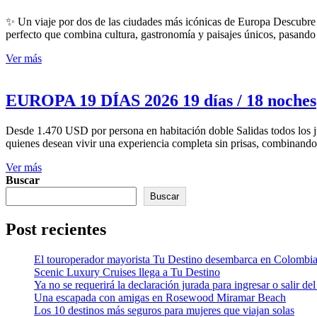
✨ Un viaje por dos de las ciudades más icónicas de Europa Descubre l
perfecto que combina cultura, gastronomía y paisajes únicos, pasando
Ver más
EUROPA 19 DÍAS 2026 19 días / 18 noches
Desde 1.470 USD por persona en habitación doble Salidas todos los jue
quienes desean vivir una experiencia completa sin prisas, combinando 
Ver más
Buscar
Buscar
Post recientes
El touroperador mayorista Tu Destino desembarca en Colombi
Scenic Luxury Cruises llega a Tu Destino
Ya no se requerirá la declaración jurada para ingresar o salir del
Una escapada con amigas en Rosewood Miramar Beach
Los 10 destinos más seguros para mujeres que viajan solas