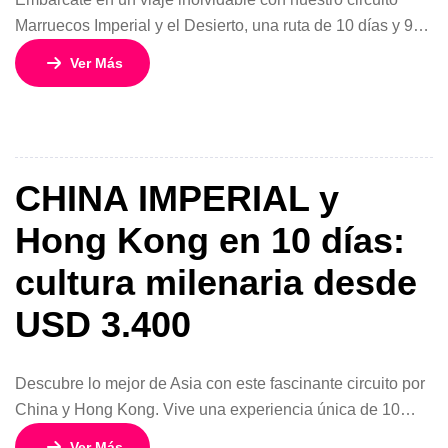
Marruecos Imperial y el Desierto, una ruta de 10 días y 9
noches diseñada para sumergirte en la esencia del reino
Ver Más
alauita. Desde la vibrante Casablanca hasta la mística
noche bajo las estrellas en una jaima de Merzouga, este
recorrido combina la grandeza de las ciudades imperiales
[…]
CHINA IMPERIAL y
Hong Kong en 10 días:
cultura milenaria desde
USD 3.400
Descubre lo mejor de Asia con este fascinante circuito por
China y Hong Kong. Vive una experiencia única de 10
días y 9 noches desde USD 3.400 por persona en
Ver Más