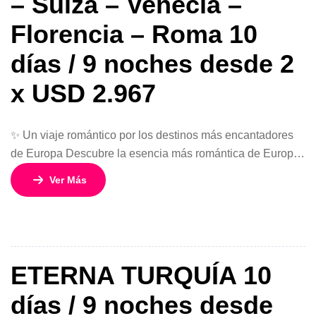
– Suiza – Venecia –
Florencia – Roma 10
días / 9 noches desde 2
x USD 2.967
✨ Un viaje romántico por los destinos más encantadores
de Europa Descubre la esencia más romántica de Europa
en este circuito de 10 días y 9 noches, que combina
Ver Más
ciudades icónicas, paisajes inolvidables y experiencias
únicas. Desde los canales de Ámsterdam hasta la magia
de Venecia y la historia eterna de Roma, este viaje está
[…]
ETERNA TURQUÍA 10
días / 9 noches desde