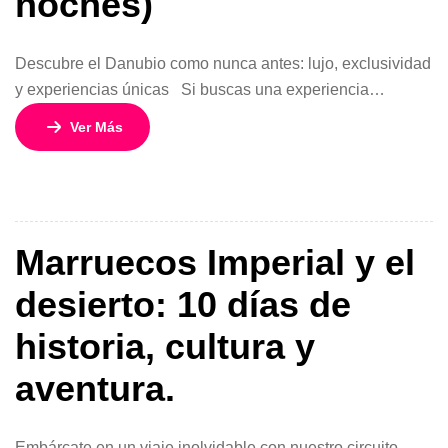
noches)
Descubre el Danubio como nunca antes: lujo, exclusividad
y experiencias únicas Si buscas una experiencia
realmente diferente en Europa, el programa Scenic Jasper
Ver Más
– Danubio en Profundidadredefine el concepto de viajar en
crucero. Durante 10 días y 9 noches, recorrerás el corazón
de Europa con un nivel de confort y servicio excepcional,
navegando desde […]
Marruecos Imperial y el
desierto: 10 días de
historia, cultura y
aventura.
Embárcate en un viaje inolvidable con nuestro circuito