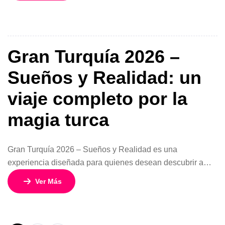
exclusivas los días 29, 30 y 31 de diciembre. Un viaje ideal
para quienes buscan cultura, gastronomía, […]
Gran Turquía 2026 –
Sueños y Realidad: un
viaje completo por la
magia turca
Gran Turquía 2026 – Sueños y Realidad es una
experiencia diseñada para quienes desean descubrir a
fondo la historia, cultura y paisajes increíbles de este
Ver Más
destino fascinante. Con un valor desde 707 USD, este
circuito de 10 días y 9 nochesofrece la combinación
perfecta entre patrimonio, modernidad y encantos