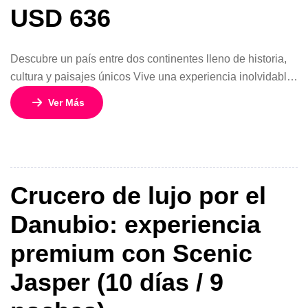
USD 636
Descubre un país entre dos continentes lleno de historia,
cultura y paisajes únicos Vive una experiencia inolvidable
recorriendo Turquía en un circuito de 10 días y 9 noches
Ver Más
que combina lo mejor de Oriente y Occidente. Desde la
vibrante Estambul hasta los paisajes surrealistas de
Capadocia, este viaje te llevará por algunos de los
destinos […]
Crucero de lujo por el
Danubio: experiencia
premium con Scenic
Jasper (10 días / 9