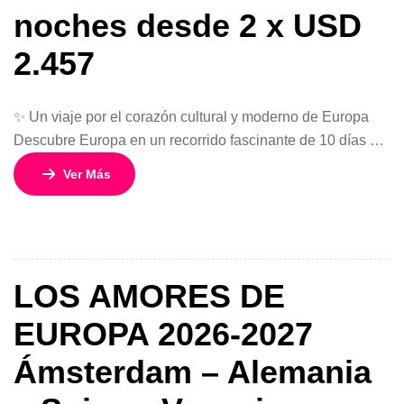
noches desde 2 x USD
2.457
✨ Un viaje por el corazón cultural y moderno de Europa
Descubre Europa en un recorrido fascinante de 10 días y 9
noches que conecta tres de las ciudades más icónicas del
Ver Más
continente: París, Ámsterdam y Berlín. Desde el
romanticismo francés hasta la modernidad alemana,
pasando por los encantadores canales de Holanda, este
circuito ofrece […]
LOS AMORES DE
EUROPA 2026-2027
Ámsterdam – Alemania