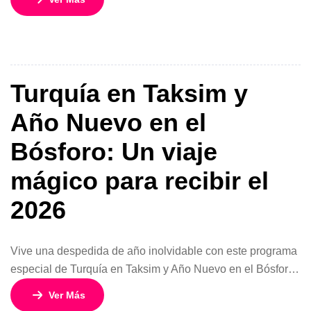
habitación doble, recorriendo ciudades icónicas como
Beijing, Xi’an y Shanghái. Un viaje que combina historia,
cultura, gastronomía y modernidad en uno de los destinos
más […]
Turquía en Taksim y
Año Nuevo en el
Bósforo: Un viaje
mágico para recibir el
2026
Vive una despedida de año inolvidable con este programa
especial de Turquía en Taksim y Año Nuevo en el Bósforo,
disponible desde 2x 899 USD. Son 10 días y 9 noches
Ver Más
recorriendo Estambul y sus maravillas, con salidas