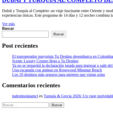
Dubái y Turquía al Completo: un viaje fascinante entre Oriente y mode
experiencias únicas. Este programa de 14 días y 12 noches combina la 
Ver más
Buscar
Buscar
Post recientes
El touroperador mayorista Tu Destino desembarca en Colombi
Scenic Luxury Cruises llega a Tu Destino
Ya no se requerirá la declaración jurada para ingresar o salir del
Una escapada con amigas en Rosewood Miramar Beach
Los 10 destinos más seguros para mujeres que viajan solas
Comentarios recientes
tudestinolatamcl
en
Turquía & Grecia 2026: Un viaje inolvidabl
Buscar: