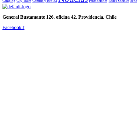
Camping
City Tours
Comida y Bebida
Promociones
Redes Sociales
Send
General Bustamante 126, oficina 42. Providencia. Chile
Facebook-f