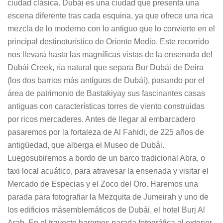
ciudad clásica. Dubái es una ciudad que presenta una
escena diferente tras cada esquina, ya que ofrece una rica
mezcla de lo moderno con lo antiguo que lo convierte en el
principal destinoturístico de Oriente Medio. Este recorrido
nos llevará hasta las magníficas vistas de la ensenada del
Dubái Creek, ría natural que separa Bur Dubái de Deira
(los dos barrios más antiguos de Dubái), pasando por el
área de patrimonio de Bastakiyay sus fascinantes casas
antiguas con características torres de viento construidas
por ricos mercaderes. Antes de llegar al embarcadero
pasaremos por la fortaleza de Al Fahidi, de 225 años de
antigüedad, que alberga el Museo de Dubái.
Luegosubiremos a bordo de un barco tradicional Abra, o
taxi local acuático, para atravesar la ensenada y visitar el
Mercado de Especias y el Zoco del Oro. Haremos una
parada para fotografiar la Mezquita de Jumeirah y uno de
los edificios másemblemáticos de Dubái, el hotel Burj Al
Arab. En el trayecto haremos parada fotográfica al exterior