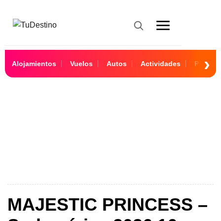
Alojamientos
Vuelos
Autos
Actividades
Paquet
16 Días
MAJESTIC PRINCESS –