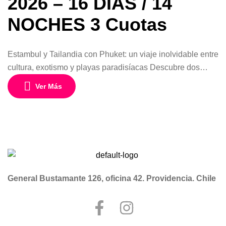
2026 – 16 DÍAS / 14
NOCHES 3 Cuotas
Estambul y Tailandia con Phuket: un viaje inolvidable entre
cultura, exotismo y playas paradisíacas Descubre dos
destinos fascinantes en un solo viaje diseñado para
Ver Más
quienes buscan experiencias auténticas, cultura milenaria,
paisajes tropicales y ciudades llenas de vida. Este
programa de 16 días y 14 noches desde Chile combina la
magia histórica de Estambul con lo […]
General Bustamante 126, oficina 42. Providencia. Chile