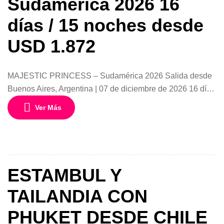
Sudamérica 2026 16
días / 15 noches desde
USD 1.872
MAJESTIC PRINCESS – Sudamérica 2026 Salida desde
Buenos Aires, Argentina | 07 de diciembre de 2026 16 días
/ 15 noches desde USD 1.872 por persona en
Ver Más
acomodación doble Interior GTY Descubre los paisajes
más fascinantes del extremo sur de Sudamérica a bordo
del elegante Majestic Princess, uno de los barcos más
modernos de Princess […]
ESTAMBUL Y
TAILANDIA CON
PHUKET DESDE CHILE