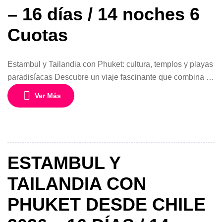
– 16 días / 14 noches 6
Cuotas
Estambul y Tailandia con Phuket: cultura, templos y playas
paradisíacas Descubre un viaje fascinante que combina la
magia de Turquía con los paisajes exóticos de Tailandia
Ver Más
en este espectacular programa de 16 días y 14 noches
desde Chile. Una experiencia diseñada para recorrer
ciudades llenas de historia, templos impresionantes,
mercados tradicionales y playas tropicales en […]
ESTAMBUL Y
TAILANDIA CON
PHUKET DESDE CHILE