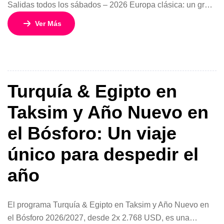
Salidas todos los sábados – 2026 Europa clásica: un gran
viaje por las capitales más icónicas Este circuito de 17
Ver Más
días y 16 noches por Europa, comenzando y finalizando
en Madrid, es la opción ideal para quienes sueñan con
descubrir las ciudades más emblemáticas del continente
[…]
Turquía & Egipto en
Taksim y Año Nuevo en
el Bósforo: Un viaje
único para despedir el
año
El programa Turquía & Egipto en Taksim y Año Nuevo en
el Bósforo 2026/2027, desde 2x 2.768 USD, es una