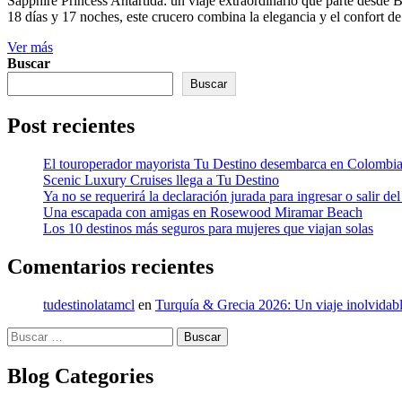
Sapphire Princess Antártida: un viaje extraordinario que parte desde B
18 días y 17 noches, este crucero combina la elegancia y el confort d
Ver más
Buscar
Buscar
Post recientes
El touroperador mayorista Tu Destino desembarca en Colombi
Scenic Luxury Cruises llega a Tu Destino
Ya no se requerirá la declaración jurada para ingresar o salir del
Una escapada con amigas en Rosewood Miramar Beach
Los 10 destinos más seguros para mujeres que viajan solas
Comentarios recientes
tudestinolatamcl
en
Turquía & Grecia 2026: Un viaje inolvidabl
Buscar:
Blog Categories