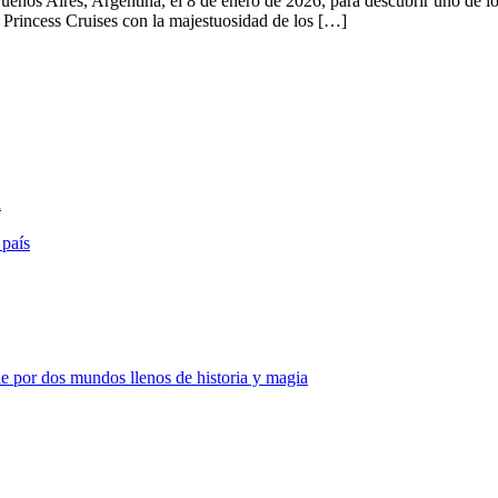
uenos Aires, Argentina, el 8 de enero de 2026, para descubrir uno de lo
e Princess Cruises con la majestuosidad de los […]
a
 país
e por dos mundos llenos de historia y magia