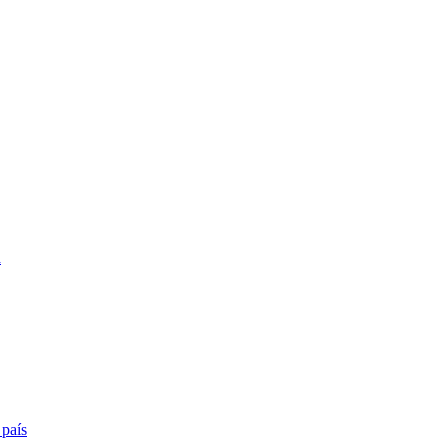
a
 país