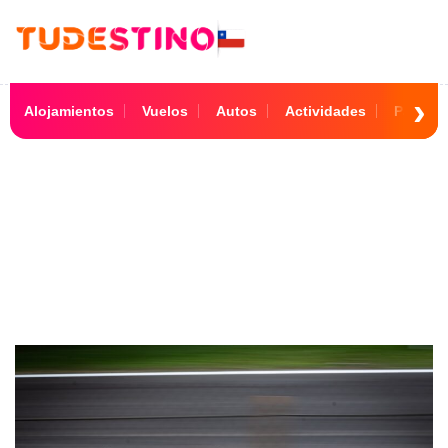
Alojamientos
Vuelos
Autos
Actividades
Paquet
Travel Destinos