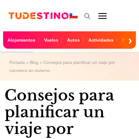
Alojamientos
Vuelos
Autos
Actividades
Paquet
Portada
»
Blog
»
Consejos para planificar un viaje por
carretera en invierno
Consejos para
planificar un
viaje por