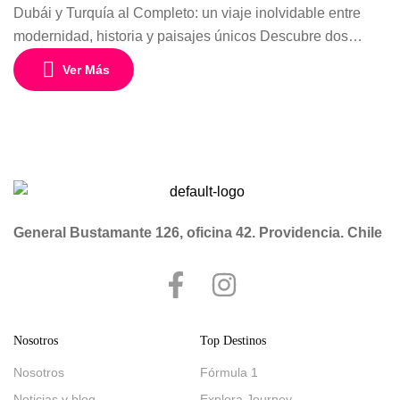
Dubái y Turquía al Completo: un viaje inolvidable entre
modernidad, historia y paisajes únicos Descubre dos
destinos fascinantes en un circuito diseñado para vivir
Ver Más
experiencias inolvidables entre el lujo futurista de Dubái y
la riqueza histórica de Turquía. Este programa de 14 días y
12 noches desde Chile combina cultura, paisajes
naturales, gastronomía y ciudades […]
General Bustamante 126, oficina 42. Providencia. Chile
Nosotros
Top Destinos
Nosotros
Fórmula 1
Noticias y blog
Explora Journey