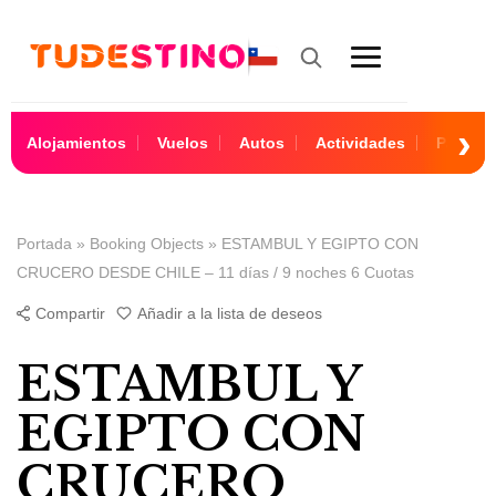
Alojamientos
Vuelos
Autos
Actividades
Paquet
Portada
»
Booking Objects
»
ESTAMBUL Y EGIPTO CON
CRUCERO DESDE CHILE – 11 días / 9 noches 6 Cuotas
Compartir
Añadir a la lista de deseos
ESTAMBUL Y
EGIPTO CON
CRUCERO