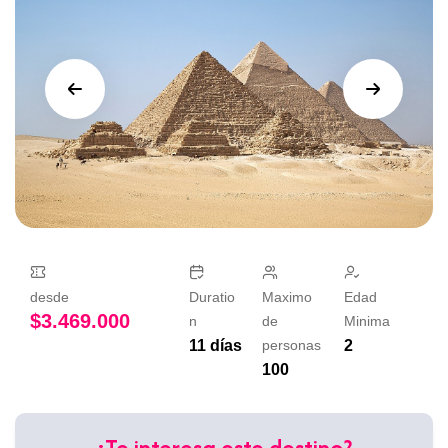
desde
Duratio
Maximo
Edad
$
3.469.000
n
de
Minima
11 días
personas
2
100
¿Te interesa este destino?